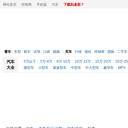
网站首页
经销商
手机版
汽车
下载到桌面？
看车
车型
新车
试驾
口碑
视频
买车
行情
报价
经销商
团购
二手车
汽车
5万以下
5万-8万
8万-10万
10万-15万
15万-20万
20万-2
大全
微型车
小型车
紧凑型车
中型车
中大型车
豪华车
MPV