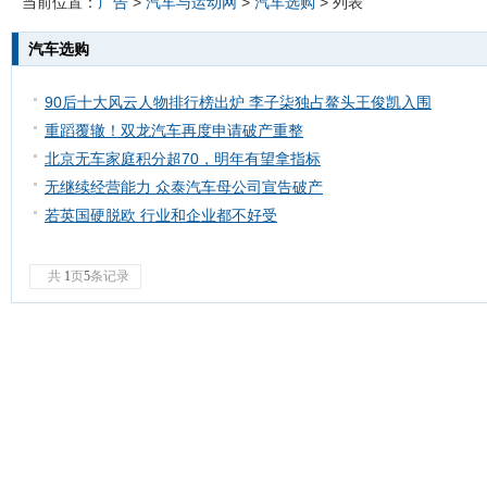
当前位置：
广告
>
汽车与运动网
>
汽车选购
> 列表
汽车选购
90后十大风云人物排行榜出炉 李子柒独占鳌头王俊凯入围
重蹈覆辙！双龙汽车再度申请破产重整
北京无车家庭积分超70，明年有望拿指标
无继续经营能力 众泰汽车母公司宣告破产
若英国硬脱欧 行业和企业都不好受
共
1
页
5
条记录